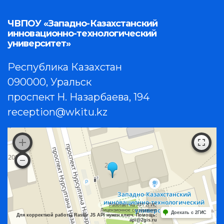
ЧВПОУ «Западно-Казахстанский
инновационно-технологический
университет»
Республика Казахстан
090000, Уральск
проспект Н. Назарбаева, 194
reception@wkitu.kz
Работает на API 2ГИС
Лицензионное соглашение
Доехать с 2ГИС
Для корректной работы Raster JS API нужен ключ. Помощь:
api@2gis.ru