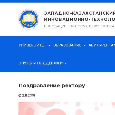
Перейти
к
ЗАПАДНО-КАЗАХСТАНСКИ
содержимому
ИННОВАЦИОННО-ТЕХНОЛО
ИННОВАЦИИ, КАЧЕСТВО, ПЕРСПЕКТИВА
УНИВЕРСИТЕТ
ОБРАЗОВАНИЕ
АБИТУРЕНТ
СЛУЖБЫ ПОДДЕРЖКИ
Поздравление ректору
2.11.2018