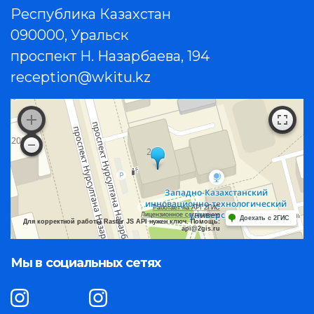
Республика Казахстан
090000, Уральск
проспект Н. Назарбаева, 194
reception@wkitu.kz
Работает на API 2ГИС
Лицензионное соглашение
Доехать с 2ГИС
Для корректной работы Raster JS API нужен ключ. Помощь:
api@2gis.ru
Мы в социальных сетях