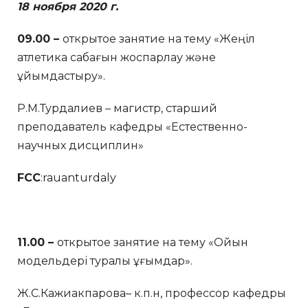
18 ноября 2020 г.
09.00 –
открытое занятие на тему «Жеңіл
атлетика сабағын жоспарлау және
ұйымдастыру».
Р.М.Турдалиев – магистр, старший
преподаватель кафедры «Естественно-
научных дисциплин»
FCC
:rauanturdaly
11.00 –
открытое занятие на тему «Ойын
модельдері туралы ұғымдар».
Ж.С.Кажиакпарова– к.п.н, профессор кафедры