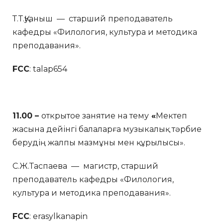
Т.Т.Қуаныш — старший преподаватель
кафедры «Филология, культура и методика
преподавания».
FCC
: talap654
11.00 –
открытое занятие на тему
«
Мектеп
жасына дейінгі балаларға музыкалық тәрбие
берудің жалпы мазмұны мен құрылысы».
C.Ж.Таспаева — магистр, старший
преподаватель кафедры «Филология,
культура и методика преподавания».
FCC
: erasylkanapin