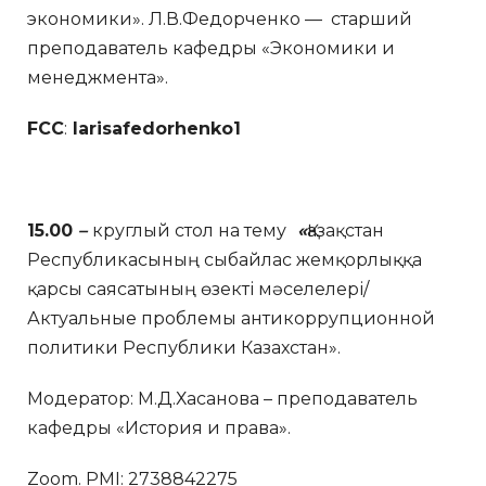
экономики». Л.В.Федорченко — старший
преподаватель кафедры «Экономики и
менеджмента».
FCC
:
larisafedorhenko1
15.00
–
круглый стол на тему
«
Қазақстан
Республикасының сыбайлас жемқорлыққа
қарсы саясатының өзекті мәселелері/
Актуальные проблемы антикоррупционной
политики Республики Казахстан».
Модератор: М.Д.Хасанова – преподаватель
кафедры «История и права».
Zoom. PMI: 2738842275