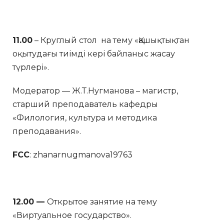
11.00
– Круглый стол на тему «Қашықтықтан
оқытудағы тиімді кері байланыс жасау
түрлері».
Модератор — Ж.Т.Нугманова – магистр,
старший преподаватель кафедры
«Филология, культура и методика
преподавания».
FCC
: zhanarnugmanova19763
12.00 —
Открытое занятие на тему
«Виртуальное государство».