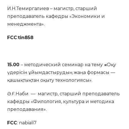
И.Н.Темиргалиев – магистр, старший
преподаватель кафедры «Экономики и
менеджмента».
FCC
:
tin858
15.00
– методический семинар на тему
«
Оқу
үдерісін ұйымдастырудың жаңа формасы —
қашықтықтан оқыту технологиясы».
Ә.Ғ.Нәби — магистр, старший преподаватель
кафедры «Филология, культура и методика
преподавания».
FCC
: nabiali7