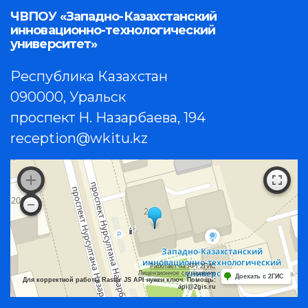
ЧВПОУ «Западно-Казахстанский
инновационно-технологический
университет»
Республика Казахстан
090000, Уральск
проспект Н. Назарбаева, 194
reception@wkitu.kz
Работает на API 2ГИС
Лицензионное соглашение
Доехать с 2ГИС
Для корректной работы Raster JS API нужен ключ. Помощь:
api@2gis.ru