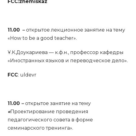
FCC:zhemiskaz
11.00
–
открытое лекционное занятие на тему
«How to be a good teacher».
Ұ.К.Доукариева — к.ф.н., профессор кафедры
«Иностранных языков и переводческое дело».
FCC
: uldevr
11.00
–
открытое занятие на тему
«
Проектирование проведения
педагогического совета в форме
семинарского тренинга».