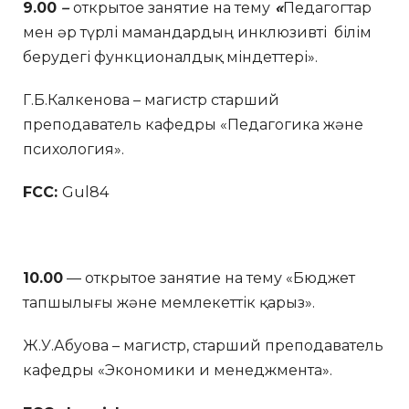
9.00
–
открытое занятие на тему
«
Педагогтар
мен әр түрлі мамандардың инклюзивті білім
берудегі функционалдық міндеттері».
Г.Б.Калкенова – магистр старший
преподаватель кафедры «Педагогика және
психология».
FCC:
Gul84
10.00
— открытое занятие на тему «Бюджет
тапшылығы және мемлекеттік қарыз».
Ж.У.Абуова – магистр, старший преподаватель
кафедры «Экономики и менеджмента».