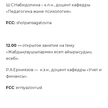
Ш.С.Набидолина – к.п.н., доцент кафедры
«Педагогика және психология».
FCC:
sholpansagatovna
12.00
—
открытое занятие на тему
«Жабдықтаушылармен есеп айырысудың
есебі».
Р.А.Ерниязов — к.э.н., доцент кафедры «Учет и
финансы».
FCC
: erniyazovrust