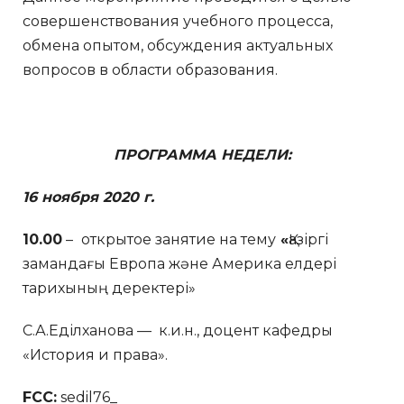
совершенствования учебного процесса,
обмена опытом, обсуждения актуальных
вопросов в области образования.
ПРОГРАММА НЕДЕЛИ:
16 ноября 2020 г.
10.00
–
открытое занятие на тему
«
Қазіргі
замандағы Европа және Америка елдері
тарихының деректері»
С.А.Еділханова — к.и.н., доцент кафедры
«История и права».
FCC:
sedil76_