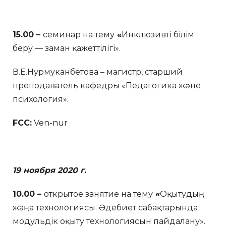
15.00 –
семинар на тему
«
Инклюзивті білім
беру — заман қажеттілігі».
В.Е.Нурмуканбетова – магистр, старший
преподаватель кафедры «Педагогика және
психология».
FCC:
Ven-nur
19 ноября
2020 г.
10.00 –
открытое занятие на тему
«
Оқытудың
жаңа технологиясы. Әдебиет сабақтарында
модульдік оқыту технологиясын пайдалану».