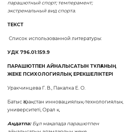
парашютный спорт; темперамент;
экстремальный вид спорта.
ТЕКСТ
Список использованной литературы:
УДК 796.01:159.9
ПАРАШЮТПЕН АЙНАЛЫСАТЫН ТҰЛҒАНЫҢ
ЖЕКЕ ПСИХОЛОГИЯЛЫҚ ЕРЕКШЕЛІКТЕРІ
Уракчинцева Г. В., Пакалка Е. О.
Батыс Қазақстан инновациялық-технологиялық
университеті, Орал қ.
Аңдатпа:
Бұл мақалада парашютпен
айналысатын адамдардың жеке