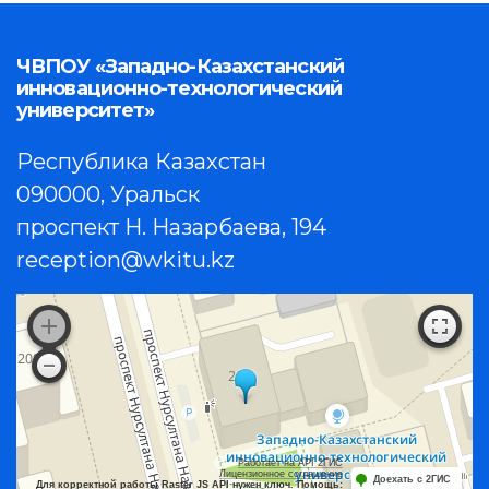
ЧВПОУ «Западно-Казахстанский
инновационно-технологический
университет»
Республика Казахстан
090000, Уральск
проспект Н. Назарбаева, 194
reception@wkitu.kz
Работает на API 2ГИС
Лицензионное соглашение
Доехать с 2ГИС
Для корректной работы Raster JS API нужен ключ. Помощь: