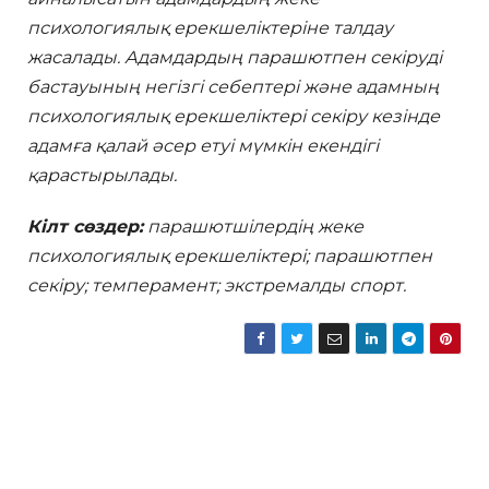
психологиялық ерекшеліктеріне талдау
жасалады. Адамдардың парашютпен секіруді
бастауының негізгі себептері және адамның
психологиялық ерекшеліктері секіру кезінде
адамға қалай әсер етуі мүмкін екендігі
қарастырылады.
Кілт сөздер:
парашютшілердің жеке
психологиялық ерекшеліктері; парашютпен
секіру; темперамент; экстремалды спорт.