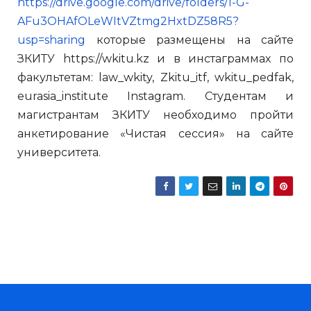
https://drive.google.com/drive/folders/1-G-
AFu3OHAfOLeWItVZtmg2HxtDZ58R5?
usp=sharing
которые размещены на сайте
ЗКИТУ https://wkitu.kz и в инстаграммах по
факультетам: law_wkity, Zkitu_itf, wkitu_pedfak,
eurasia_institute Instagram. Студентам и
магистрантам ЗКИТУ необходимо пройти
анкетирование «Чистая сессия» на сайте
университета.