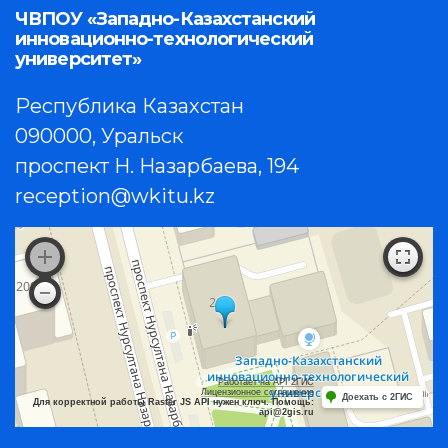
ЧВПОУ «Западно-Казахстанский
инновационно-технологический
университет»
Республика Казахстан
090000, Уральск
проспект Н. Назарбаева, 194
reception@wkitu.kz
Работает на API 2ГИС
Лицензионное соглашение
Доехать с 2ГИС
Для корректной работы Raster JS API нужен ключ. Помощь:
api@2gis.ru