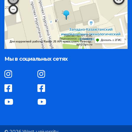
Работает на API 2ГИС
Лицензионное соглашение
Доехать с 2ГИС
Для корректной работы Raster JS API нужен ключ. Помощь:
api@2gis.ru
Мы в социальных сетях
© 2026 West university