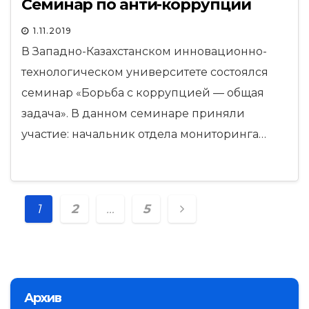
Семинар по анти-коррупции
1.11.2019
В Западно-Казахстанском инновационно-
технологическом университете состоялся
семинар «Борьба с коррупцией — общая
задача». В данном семинаре приняли
участие: начальник отдела мониторинга…
Навигация
1
2
…
5
по
записям
Архив