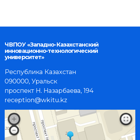
ЧВПОУ «Западно-Казахстанский
инновационно-технологический
университет»
Республика Казахстан
090000, Уральск
проспект Н. Назарбаева, 194
reception@wkitu.kz