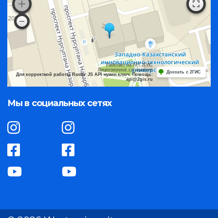
Работает на API 2ГИС
Лицензионное соглашение
Доехать с 2ГИС
Для корректной работы Raster JS API нужен ключ. Помощь:
api@2gis.ru
Мы в социальных сетях