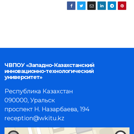
ЧВПОУ «Западно-Казахстанский
инновационно-технологический
университет»
Республика Казахстан
090000, Уральск
проспект Н. Назарбаева, 194
reception@wkitu.kz