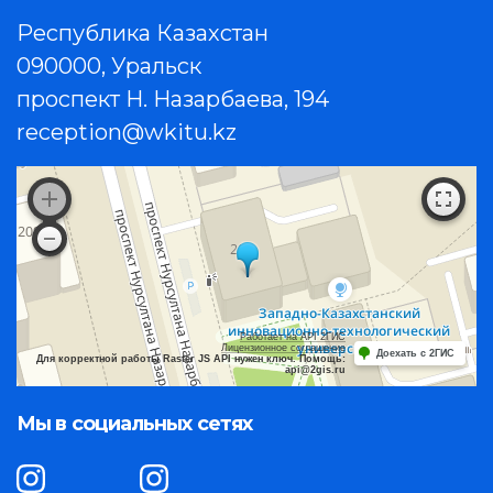
Республика Казахстан
090000, Уральск
проспект Н. Назарбаева, 194
reception@wkitu.kz
Работает на API 2ГИС
Лицензионное соглашение
Доехать с 2ГИС
Для корректной работы Raster JS API нужен ключ. Помощь:
api@2gis.ru
Мы в социальных сетях