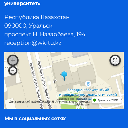
университет»
Республика Казахстан
090000, Уральск
проспект Н. Назарбаева, 194
reception@wkitu.kz
Работает на API 2ГИС
Лицензионное соглашение
Доехать с 2ГИС
Для корректной работы Raster JS API нужен ключ. Помощь:
api@2gis.ru
Мы в социальных сетях