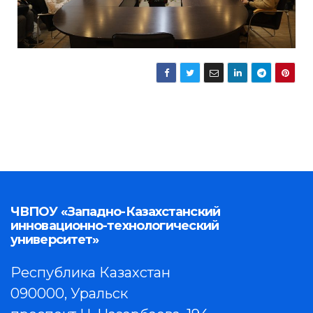
ЧВПОУ «Западно-Казахстанский
инновационно-технологический
университет»
Республика Казахстан
090000, Уральск