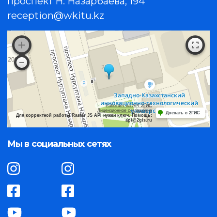
проспект Н. Назарбаева, 194
reception@wkitu.kz
Работает на API 2ГИС
Лицензионное соглашение
Доехать с 2ГИС
Для корректной работы Raster JS API нужен ключ. Помощь:
api@2gis.ru
Мы в социальных сетях