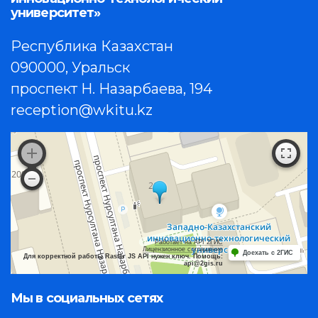
университет»
Республика Казахстан
090000, Уральск
проспект Н. Назарбаева, 194
reception@wkitu.kz
Работает на API 2ГИС
Лицензионное соглашение
Доехать с 2ГИС
Для корректной работы Raster JS API нужен ключ. Помощь:
api@2gis.ru
Мы в социальных сетях