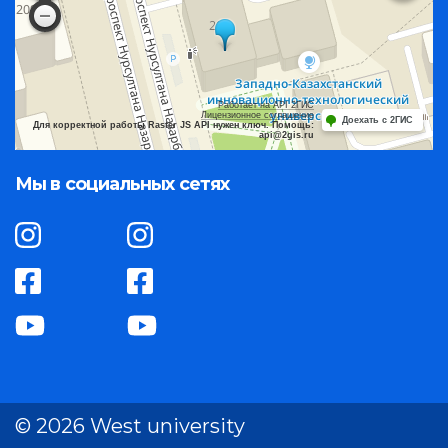
Работает на API 2ГИС
Лицензионное соглашение
Доехать с 2ГИС
Для корректной работы Raster JS API нужен ключ. Помощь:
api@2gis.ru
Мы в социальных сетях
© 2026 West university