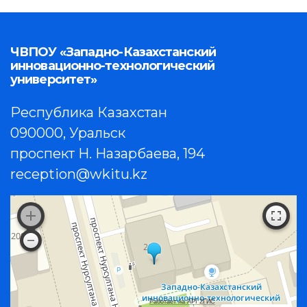
ЧВПОУ «Западно-Казахстанский
инновационно-технологический
университет»
Республика Казахстан
090000, Уральск
проспект Н. Назарбаева, 194
reception@wkitu.kz
Работает на API 2ГИС