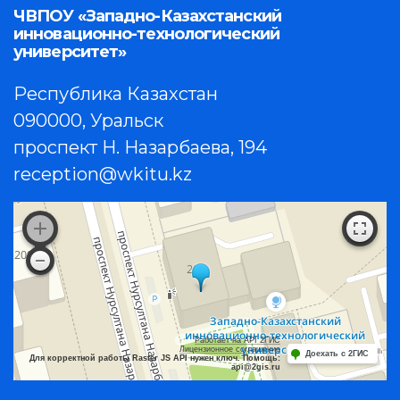
ЧВПОУ «Западно-Казахстанский
инновационно-технологический
университет»
Республика Казахстан
090000, Уральск
проспект Н. Назарбаева, 194
reception@wkitu.kz
Работает на API 2ГИС
Лицензионное соглашение
Доехать с 2ГИС
Для корректной работы Raster JS API нужен ключ. Помощь:
api@2gis.ru