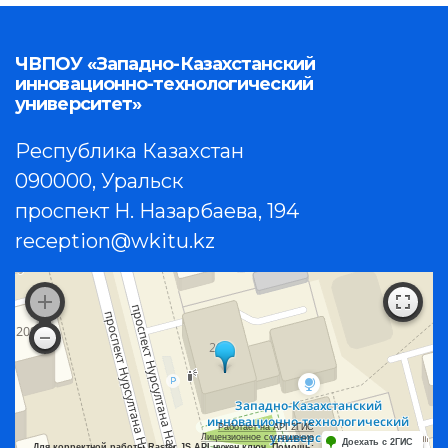
ЧВПОУ «Западно-Казахстанский
инновационно-технологический
университет»
Республика Казахстан
090000, Уральск
проспект Н. Назарбаева, 194
reception@wkitu.kz
Работает на API 2ГИС
Лицензионное соглашение
Доехать с 2ГИС
Для корректной работы Raster JS API нужен ключ. Помощь: