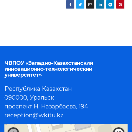
ЧВПОУ «Западно-Казахстанский
инновационно-технологический
университет»
Республика Казахстан
090000, Уральск
проспект Н. Назарбаева, 194
reception@wkitu.kz