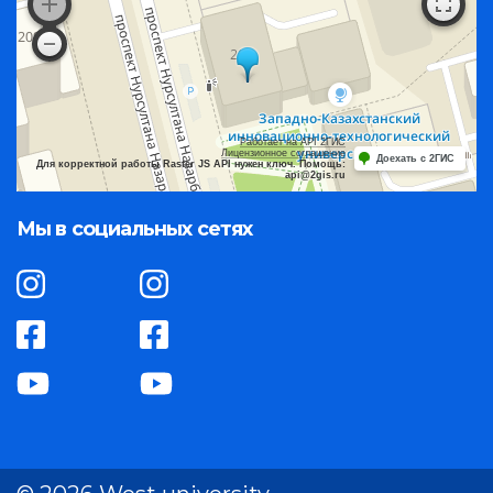
Работает на API 2ГИС
Лицензионное соглашение
Доехать с 2ГИС
Для корректной работы Raster JS API нужен ключ. Помощь:
api@2gis.ru
Мы в социальных сетях