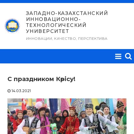
Перейти
к
ЗАПАДНО-КАЗАХСТАНСКИЙ
ИННОВАЦИОННО-
содержимому
ТЕХНОЛОГИЧЕСКИЙ
УНИВЕРСИТЕТ
ИННОВАЦИИ, КАЧЕСТВО, ПЕРСПЕКТИВА
С праздником Көрісу!
14.03.2021