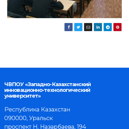
ЧВПОУ «Западно-Казахстанский
инновационно-технологический
университет»
Республика Казахстан
090000, Уральск
проспект Н. Назарбаева, 194