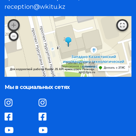
reception@wkitu.kz
Работает на API 2ГИС
Лицензионное соглашение
Доехать с 2ГИС
Для корректной работы Raster JS API нужен ключ. Помощь:
api@2gis.ru
Мы в социальных сетях