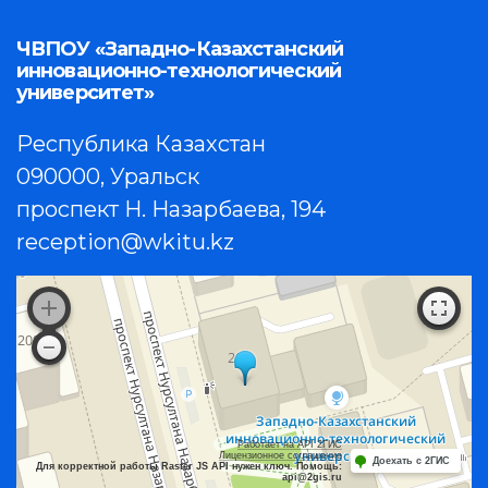
ЧВПОУ «Западно-Казахстанский
инновационно-технологический
университет»
Республика Казахстан
090000, Уральск
проспект Н. Назарбаева, 194
reception@wkitu.kz
Работает на API 2ГИС
Лицензионное соглашение
Доехать с 2ГИС
Для корректной работы Raster JS API нужен ключ. Помощь:
api@2gis.ru