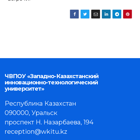
ЧВПОУ «Западно-Казахстанский
инновационно-технологический
университет»
Республика Казахстан
090000, Уральск
проспект Н. Назарбаева, 194
reception@wkitu.kz