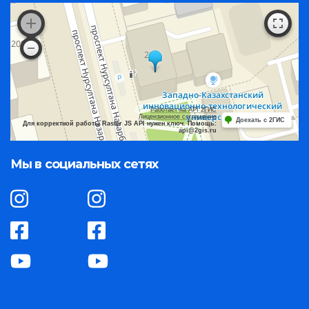
Работает на API 2ГИС
Лицензионное соглашение
Доехать с 2ГИС
Для корректной работы Raster JS API нужен ключ. Помощь:
api@2gis.ru
Мы в социальных сетях