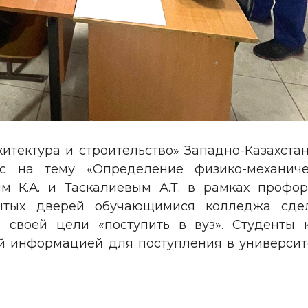
хитектура и строительство» Западно-Казахста
асс на тему «Определение физико-механиче
м К.А. и Таскалиевым А.Т. в рамках профо
рытых дверей обучающимися колледжа сде
 своей цели «поступить в вуз». Студенты
й информацией для поступления в университе