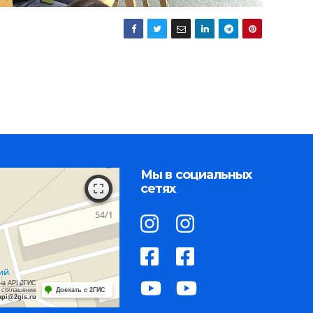
Мы в социальных
сетях
на API 2ГИС
 соглашение
Доехать с 2ГИС
api@2gis.ru