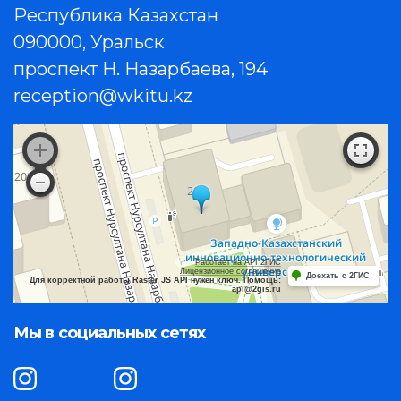
Республика Казахстан
090000, Уральск
проспект Н. Назарбаева, 194
reception@wkitu.kz
Работает на API 2ГИС
Лицензионное соглашение
Доехать с 2ГИС
Для корректной работы Raster JS API нужен ключ. Помощь:
api@2gis.ru
Мы в социальных сетях