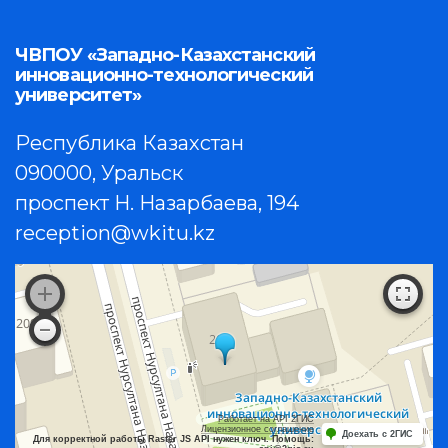
ЧВПОУ «Западно-Казахстанский
инновационно-технологический
университет»
Республика Казахстан
090000, Уральск
проспект Н. Назарбаева, 194
reception@wkitu.kz
Работает на API 2ГИС
Лицензионное соглашение
Доехать с 2ГИС
Для корректной работы Raster JS API нужен ключ. Помощь: