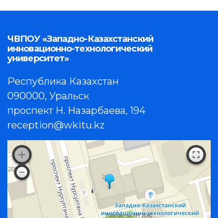
ЧВПОУ «Западно-Казахстанский
инновационно-технологический
университет»
Республика Казахстан
090000, Уральск
проспект Н. Назарбаева, 194
reception@wkitu.kz
Работает на API 2ГИС