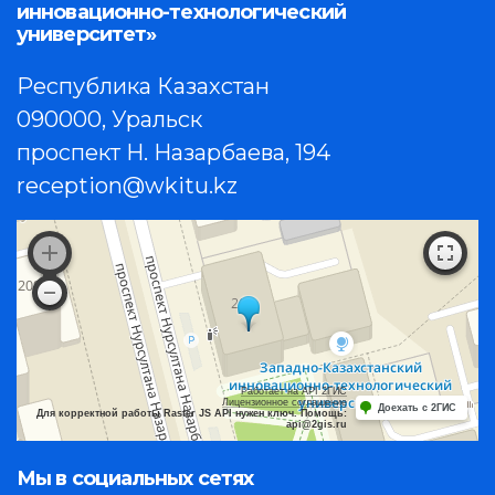
инновационно-технологический
университет»
Республика Казахстан
090000, Уральск
проспект Н. Назарбаева, 194
reception@wkitu.kz
Работает на API 2ГИС
Лицензионное соглашение
Доехать с 2ГИС
Для корректной работы Raster JS API нужен ключ. Помощь:
api@2gis.ru
Мы в социальных сетях