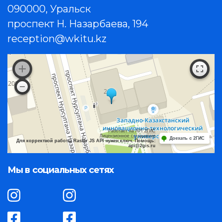
090000, Уральск
проспект Н. Назарбаева, 194
reception@wkitu.kz
Работает на API 2ГИС
Лицензионное соглашение
Доехать с 2ГИС
Для корректной работы Raster JS API нужен ключ. Помощь:
api@2gis.ru
Мы в социальных сетях