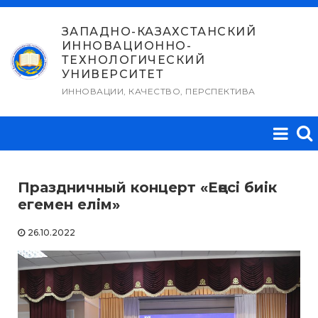
Перейти
к
ЗАПАДНО-КАЗАХСТАНСКИЙ
ИННОВАЦИОННО-
содержимому
ТЕХНОЛОГИЧЕСКИЙ
УНИВЕРСИТЕТ
ИННОВАЦИИ, КАЧЕСТВО, ПЕРСПЕКТИВА
Праздничный концерт «Еңесі биік
егемен елім»
26.10.2022