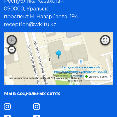
Республика Казахстан
090000, Уральск
проспект Н. Назарбаева, 194
reception@wkitu.kz
Работает на API 2ГИС
Лицензионное соглашение
Доехать с 2ГИС
Для корректной работы Raster JS API нужен ключ. Помощь:
api@2gis.ru
Мы в социальных сетях