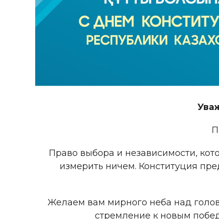
Ува
П
Право выбора и независимости, кот
измерить ничем. Конституция пред
Желаем вам мирного неба над голово
стремление к новым побе