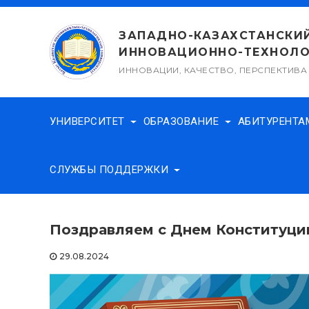
Перейти
к
ЗАПАДНО-КАЗАХСТАНСКИ
содержимому
ИННОВАЦИОННО-ТЕХНОЛО
ИННОВАЦИИ, КАЧЕСТВО, ПЕРСПЕКТИВА
УНИВЕРСИТЕТ
ОБРАЗОВАНИЕ
АБИТУРЕНТ
СЛУЖБЫ ПОДДЕРЖКИ
Поздравляем с Днем Конституци
29.08.2024