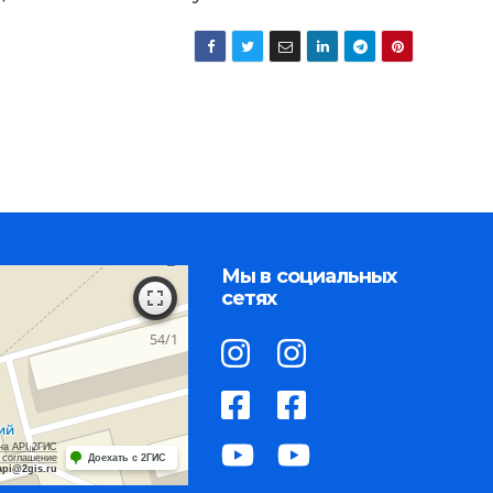
Мы в социальных
сетях
на API 2ГИС
 соглашение
Доехать с 2ГИС
api@2gis.ru