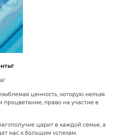
енты!
а!
езыблемая ценность, которую нельзя
и процветание, право на участие в
лагополучие царит в каждой семье, а
т нас к большим успехам.