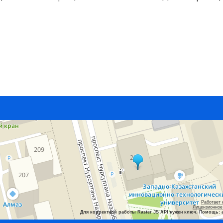
Работает 
Лицензионное
Для корректной работы Raster JS API нужен ключ. Помощь: 