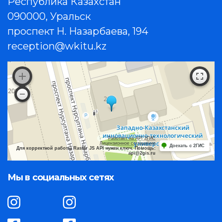
Республика Казахстан
090000, Уральск
проспект Н. Назарбаева, 194
reception@wkitu.kz
Работает на API 2ГИС
Лицензионное соглашение
Доехать с 2ГИС
Для корректной работы Raster JS API нужен ключ. Помощь:
api@2gis.ru
Мы в социальных сетях