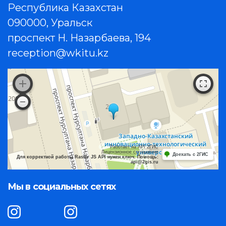
Республика Казахстан
090000, Уральск
проспект Н. Назарбаева, 194
reception@wkitu.kz
Работает на API 2ГИС
Лицензионное соглашение
Доехать с 2ГИС
Для корректной работы Raster JS API нужен ключ. Помощь:
api@2gis.ru
Мы в социальных сетях