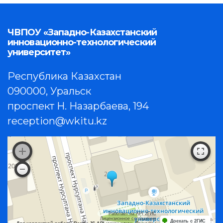
ЧВПОУ «Западно-Казахстанский
инновационно-технологический
университет»
Республика Казахстан
090000, Уральск
проспект Н. Назарбаева, 194
reception@wkitu.kz
Работает на API 2ГИС
Лицензионное соглашение
Доехать с 2ГИС