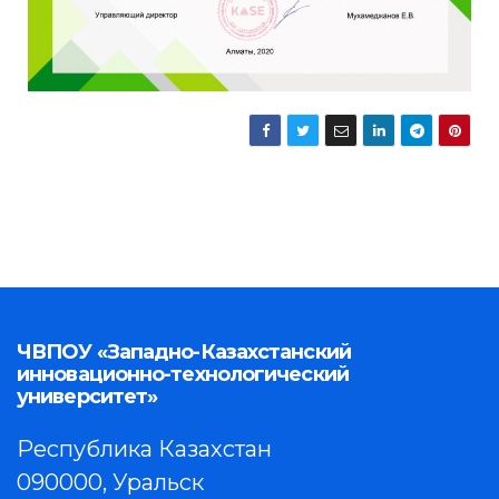
ЧВПОУ «Западно-Казахстанский
инновационно-технологический
университет»
Республика Казахстан
090000, Уральск