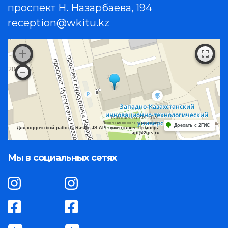
проспект Н. Назарбаева, 194
reception@wkitu.kz
Работает на API 2ГИС
Лицензионное соглашение
Доехать с 2ГИС
Для корректной работы Raster JS API нужен ключ. Помощь:
api@2gis.ru
Мы в социальных сетях