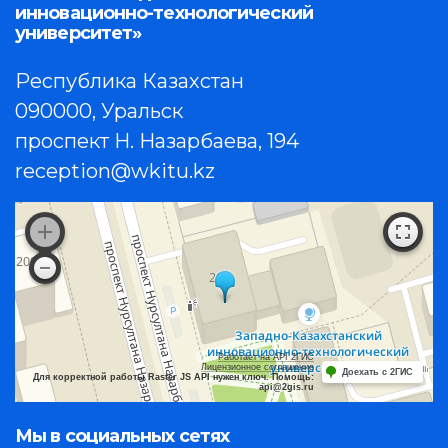
инновационно-технологический
университет»
Республика Казахстан
090000, Уральск
проспект Н. Назарбаева, 194
reception@wkitu.kz
Работает на API 2ГИС
Лицензионное соглашение
Доехать с 2ГИС
Для корректной работы Raster JS API нужен ключ. Помощь:
api@2gis.ru
Мы в социальных сетях