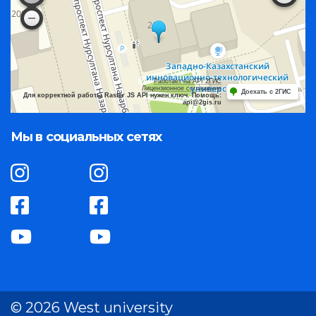
Работает на API 2ГИС
Лицензионное соглашение
Доехать с 2ГИС
Для корректной работы Raster JS API нужен ключ. Помощь:
api@2gis.ru
Мы в социальных сетях
© 2026 West university