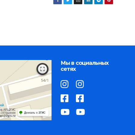
Мы в социальных
сетях
на API 2ГИС
 соглашение
Доехать с 2ГИС
api@2gis.ru