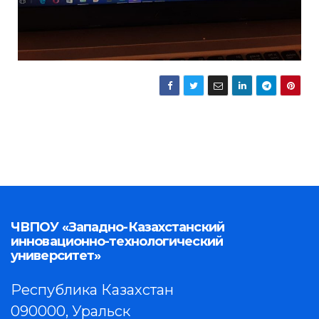
ЧВПОУ «Западно-Казахстанский
инновационно-технологический
университет»
Республика Казахстан
090000, Уральск