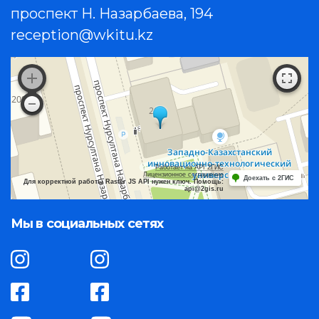
проспект Н. Назарбаева, 194
reception@wkitu.kz
Работает на API 2ГИС
Лицензионное соглашение
Доехать с 2ГИС
Для корректной работы Raster JS API нужен ключ. Помощь:
api@2gis.ru
Мы в социальных сетях