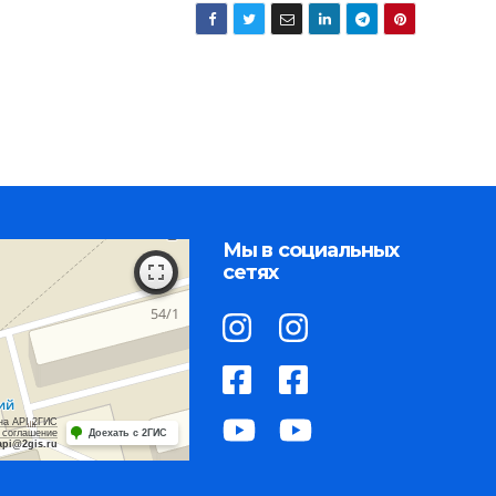
Мы в социальных
сетях
на API 2ГИС
 соглашение
Доехать с 2ГИС
api@2gis.ru