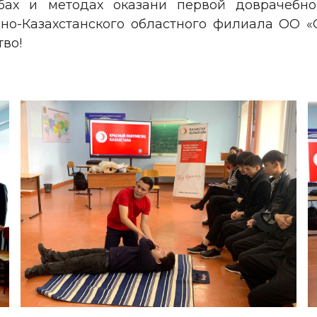
бах и методах оказани первой доврачебн
дно-Казахстанского областного филиала ОО 
во!