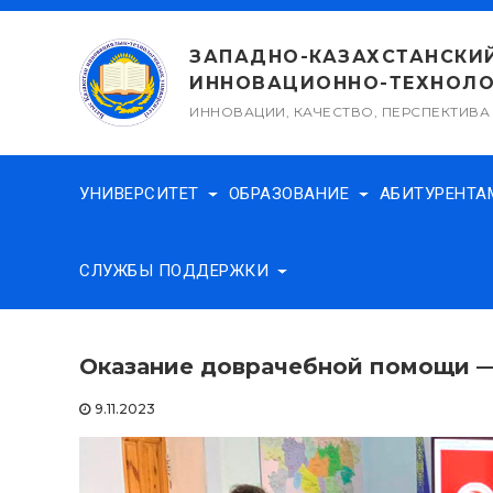
Перейти
к
ЗАПАДНО-КАЗАХСТАНСКИ
содержимому
ИННОВАЦИОННО-ТЕХНОЛО
ИННОВАЦИИ, КАЧЕСТВО, ПЕРСПЕКТИВА
УНИВЕРСИТЕТ
ОБРАЗОВАНИЕ
АБИТУРЕНТ
СЛУЖБЫ ПОДДЕРЖКИ
Оказание доврачебной помощи —
9.11.2023