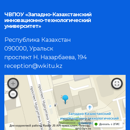
ЧВПОУ «Западно-Казахстанский
инновационно-технологический
университет»
Республика Казахстан
090000, Уральск
проспект Н. Назарбаева, 194
reception@wkitu.kz
Работает на API 2ГИС
Лицензионное соглашение
Доехать с 2ГИС
Для корректной работы Raster JS API нужен ключ. Помощь:
api@2gis.ru