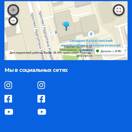
Работает на API 2ГИС
Лицензионное соглашение
Доехать с 2ГИС
Для корректной работы Raster JS API нужен ключ. Помощь:
api@2gis.ru
Мы в социальных сетях