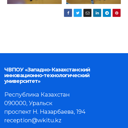
ЧВПОУ «Западно-Казахстанский
инновационно-технологический
университет»
Республика Казахстан
090000, Уральск
проспект Н. Назарбаева, 194
reception@wkitu.kz