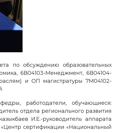
ета по обсуждению образовательных
мика, 6В04103-Менеджмент, 6В04104-
траслям) и ОП магистратуры 7М04102-
.
федры, работодатели, обучающиеся:
дитель отдела регионального развития
зыкбаев И.Е.-руководитель аппарата
ОО «Центр сертификации «Национальный