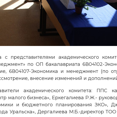
а с представителями академического комит
еджмент» по ОП бакалавриата 6В04102-Эконо
ие, 6В04107-Экономика и менеджмент (по о
ссмотрение, внесение изменений и дополнений
авители академического комитета: ППС ка
р малого бизнеса», Еркегалиева Р.Ж.- руково
омики и бюджетного планирования ЗКО», Джа
рода Уральска», Дергалиева М.Б.-директор Т