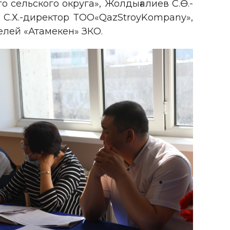
о сельского округа», Жолдығалиев С.Ө.-
 С.Х.-директор ТОО«QazStroyKompany»,
лей «Атамекен» ЗКО.