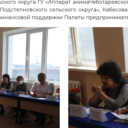
ьского округа ГУ «Аппарат акимаЧеботаревског
Подстепновского сельского округа», Кабесова
ефинансовой поддержки Палаты предпринимате