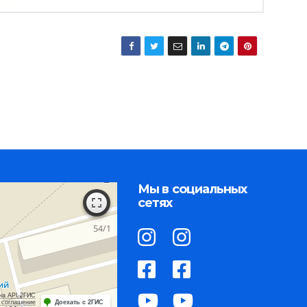
Мы в социальных
сетях
на API 2ГИС
 соглашение
Доехать с 2ГИС