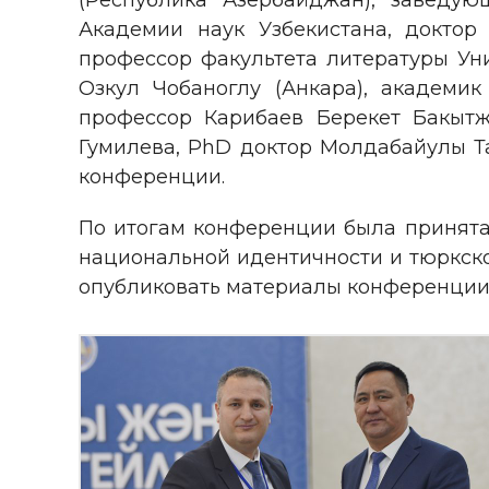
(Республика Азербайджан), заведую
Академии наук Узбекистана, доктор
профессор факультета литературы Уни
Озкул Чобаноглу (Анкара), академик
профессор Карибаев Берекет Бакытж
Гумилева, PhD доктор Молдабайулы Та
конференции.
По итогам конференции была принята 
национальной идентичности и тюркско
опубликовать материалы конференции 