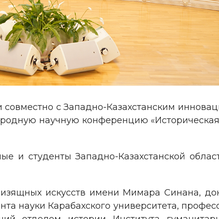
и совместно с Западно-Казахстанским иннова
ародную научную конференцию «Историческая 
е и студенты Западно-Казахстанской област
 изящных искусств имени Мимара Синана, до
ента науки Карабахского университета, профе