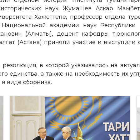
щий отделом истории Института гуманитар
 исторических наук Жумашев Аскар Мамбетов
верситета Хажеттепе, профессор отдела тур
 Национальной академии наук Республики К
анович (Алматы), доцент кафедры тюрколог
лгат (Астана) приняли участие и выступили
резолюция, в которой указывалось на актуал
го единства, а также на необходимость их уг
в виде сборника.