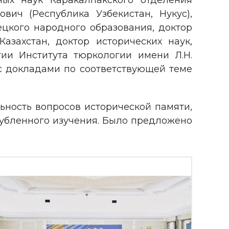
ных наук Каракалпакского отделения
ич (Республика Узбекистан, Нукус),
ецкого народного образования, доктор
азахстан, доктор исторических наук,
ии Института тюркологии имени Л.Н.
 с докладами по соответствующей теме
ьность вопросов исторической памяти,
лубленного изучения. Было предложено