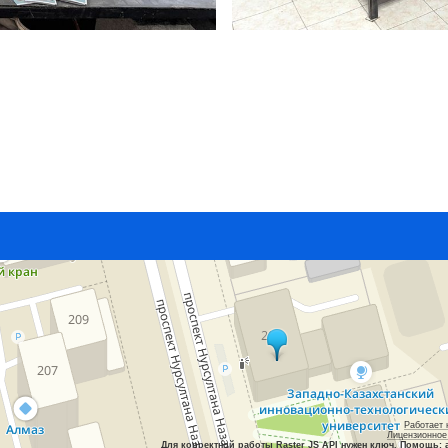
Работает 
Лицензионное
Для корректной работы Raster JS API нужен ключ. Помощь: 