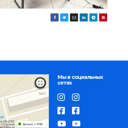
Мы в социальных
сетях
на API 2ГИС
 соглашение
Доехать с 2ГИС
api@2gis.ru