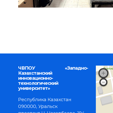
ЧВПОУ «Западно-
Казахстанский
инновационно-
технологический
университет»
Республика Казахстан
090000, Уральск