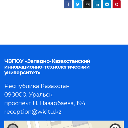
ЧВПОУ «Западно-Казахстанский
инновационно-технологический
университет»
Республика Казахстан
090000, Уральск
проспект Н. Назарбаева, 194
reception@wkitu.kz