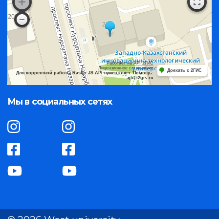
Работает на API 2ГИС
Лицензионное соглашение
Доехать с 2ГИС
Для корректной работы Raster JS API нужен ключ. Помощь:
api@2gis.ru
Мы в социальных сетях