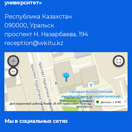
университет»
Республика Казахстан
090000, Уральск
проспект Н. Назарбаева, 194
reception@wkitu.kz
Работает на API 2ГИС
Лицензионное соглашение
Доехать с 2ГИС
Для корректной работы Raster JS API нужен ключ. Помощь:
api@2gis.ru
Мы в социальных сетях