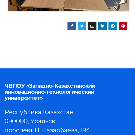
ЧВПОУ «Западно-Казахстанский
инновационно-технологический
университет»
Республика Казахстан
090000, Уральск
проспект Н. Назарбаева, 194