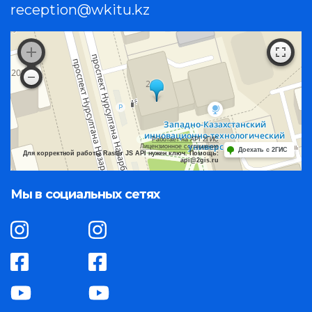
reception@wkitu.kz
Работает на API 2ГИС
Лицензионное соглашение
Доехать с 2ГИС
Для корректной работы Raster JS API нужен ключ. Помощь:
api@2gis.ru
Мы в социальных сетях