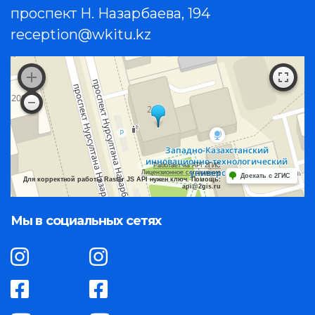
проспект Н. Назарбаева, 194
reception@wkitu.kz
Работает на API 2ГИС
Лицензионное соглашение
Доехать с 2ГИС
Для корректной работы Raster JS API нужен ключ. Помощь:
api@2gis.ru
Мы в социальных сетях