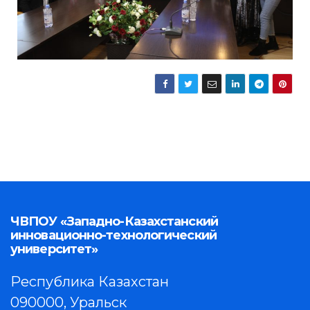
ЧВПОУ «Западно-Казахстанский
инновационно-технологический
университет»
Республика Казахстан
090000, Уральск