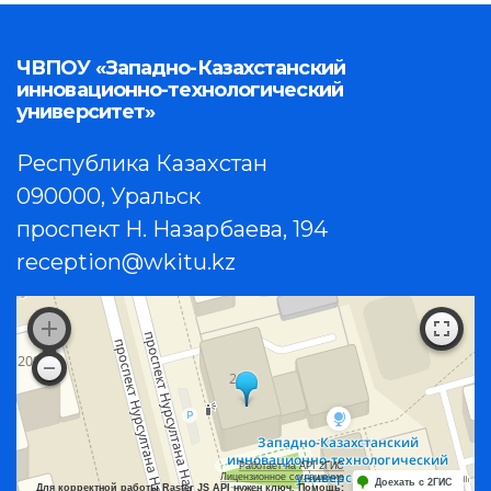
ЧВПОУ «Западно-Казахстанский
инновационно-технологический
университет»
Республика Казахстан
090000, Уральск
проспект Н. Назарбаева, 194
reception@wkitu.kz
Работает на API 2ГИС
Лицензионное соглашение
Доехать с 2ГИС
Для корректной работы Raster JS API нужен ключ. Помощь: