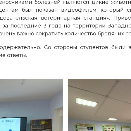
носчиками болезней являются дикие животные 
удентам был показан видеофильм, который 
ледовательская ветеринарная станция». При
а последние 3 года на территории Западно-
 очень важно сократить количество бродячих со
одержательно. Со стороны студентов были 
е ответы.