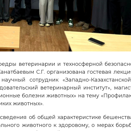
федры ветеринарии и техносферной безопасн
анатбаевым С.Г. организована гостевая лекци
научный сотрудник «Западно-Казахстанской
овательский ветеринарный институт», магис
ионные болезни животных» на тему «Профилак
иких животных».
сведения об общей характеристике бешенства
больного животного к здоровому, о мерах бор