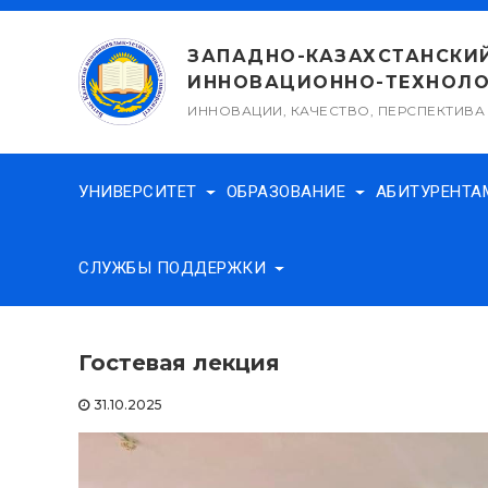
Перейти
к
ЗАПАДНО-КАЗАХСТАНСКИ
содержимому
ИННОВАЦИОННО-ТЕХНОЛО
ИННОВАЦИИ, КАЧЕСТВО, ПЕРСПЕКТИВА
УНИВЕРСИТЕТ
ОБРАЗОВАНИЕ
АБИТУРЕНТ
СЛУЖБЫ ПОДДЕРЖКИ
Гостевая лекция
31.10.2025